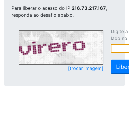
Para liberar o acesso
do IP
216.73.217.167
,
responda ao desafio abaixo.
Digite 
lado no
[trocar imagem]