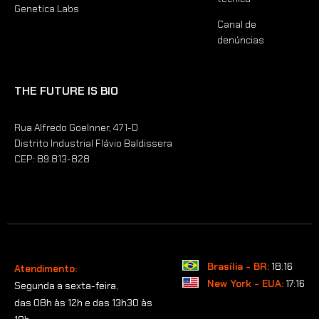
Genetica Labs
Canal de
denúncias
THE FUTURE IS BIO
Rua Alfredo Goelnner, 471-D
Distrito Industrial Flávio Baldissera
CEP: 89.813-828
Brasília - BR:
18:16
Atendimento:
New York - EUA:
17:16
Segunda a sexta-feira,
das 08h às 12h e das 13h30 às